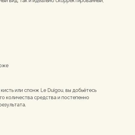
ый вид, так и идеально скорректированный,
коже
 кисть или спонж Le Duigou, вы добьётесь
ого количества средства и постепенно
езультата.