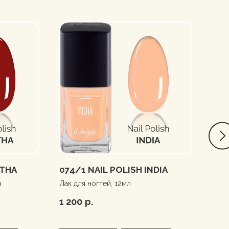
RTHA
074/1 NAIL POLISH INDIA
CRÉ
л
Лак для ногтей, 12мл
СС к
№60
1 200
р.
3 2